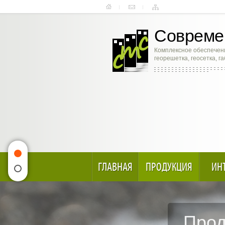
Современ
Комплексное обеспечени
георешетка, геосетка, г
ГЛАВНАЯ
ПРОДУКЦИЯ
ИН
Укре