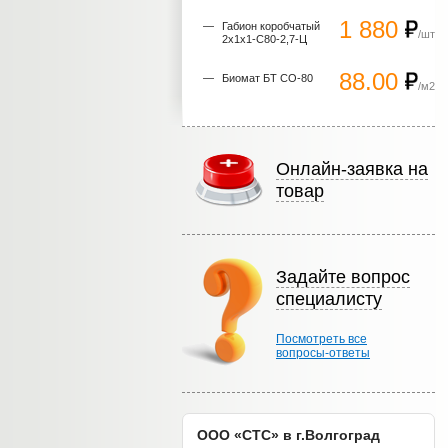
1 880
Габион коробчатый
/шт
2х1х1-С80-2,7-Ц
88.00
Биомат БТ СО-80
/м2
Онлайн-заявка на
товар
Задайте вопрос
специалисту
Посмотреть все
вопросы-ответы
ООО «СТС» в г.Волгоград