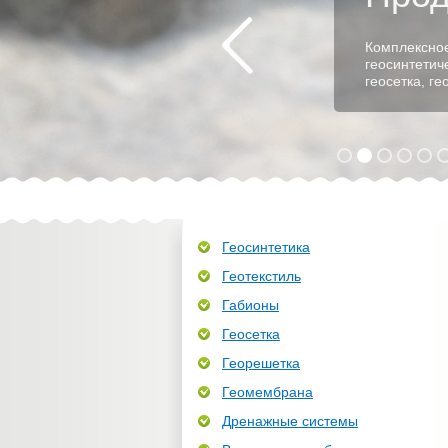
Проектирова
и установка
берегов рек
Геосинтетика
Геотекстиль
Габионы
Геосетка
Георешетка
Геомембрана
Дренажные системы