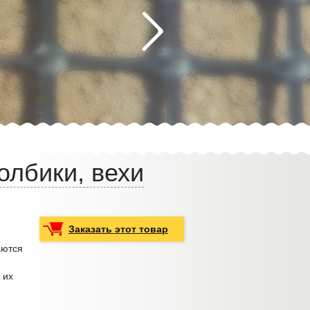
олбики, вехи
Заказать этот товар
аются
 их
и