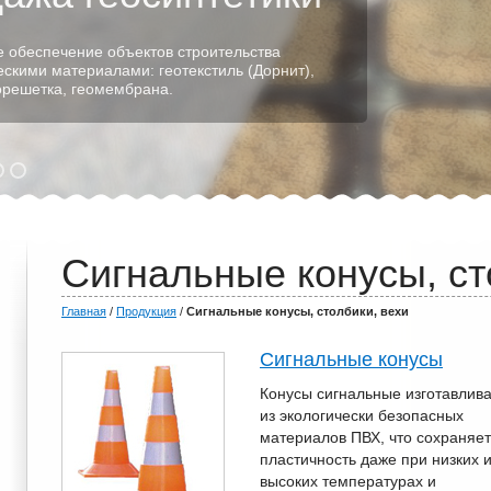
ние схемы берегоукрепления. Производство
 габионных конструкций для укрепления
, прудов, больших и малых водоемов.
Сигнальные конусы, ст
Главная
/
Продукция
/
Сигнальные конусы, столбики, вехи
Сигнальные конусы
Конусы сигнальные изготавлив
из экологически безопасных
материалов ПВХ, что сохраняет
пластичность даже при низких 
высоких температурах и