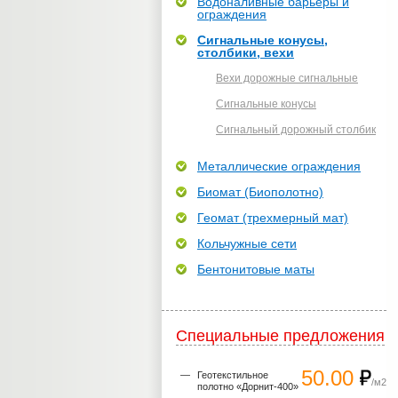
Водоналивные барьеры и
ограждения
Сигнальные конусы,
столбики, вехи
Вехи дорожные сигнальные
Сигнальные конусы
Сигнальный дорожный столбик
Металлические ограждения
Биомат (Биополотно)
Геомат (трехмерный мат)
Кольчужные сети
Бентонитовые маты
Специальные предложения
50.00
Геотекстильное
/м2
полотно «Дорнит-400»