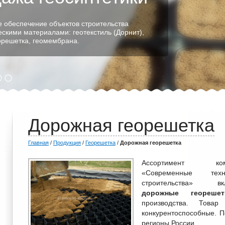
 обеспечение объектов строительства
ескими материалами: геотекстиль (Дорнит),
еорешетка, геомембрана.
Дорожная георешетка
Главная
/
Продукция
/
Георешетка
/
Дорожная георешетка
Ассортимент ком
«Современные техно
строительства» вкл
дорожные георешет
производства. Това
конкурентоспособные. П
регионы России.