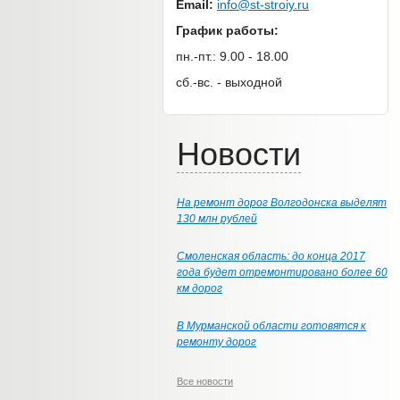
Email:
info@st-stroiy.ru
График работы:
пн.-пт.: 9.00 - 18.00
сб.-вс. - выходной
Новости
На ремонт дорог Волгодонска выделят
130 млн рублей
Смоленская область: до конца 2017
года будет отремонтировано более 60
км дорог
В Мурманской области готовятся к
ремонту дорог
Все новости