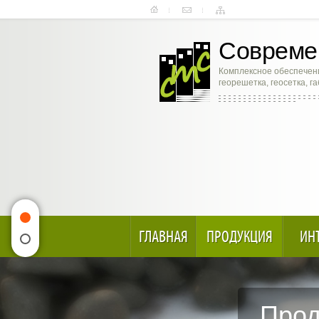
Современ
Комплексное обеспечени
георешетка, геосетка, г
ГЛАВНАЯ
ПРОДУКЦИЯ
ИН
Прод