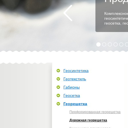
Комплексное
геосинтетич
геосетка, г
Геосинтетика
Геотекстиль
Габионы
Геосетка
Георешетка
Перфорированная георешетка
Дорожная георешетка