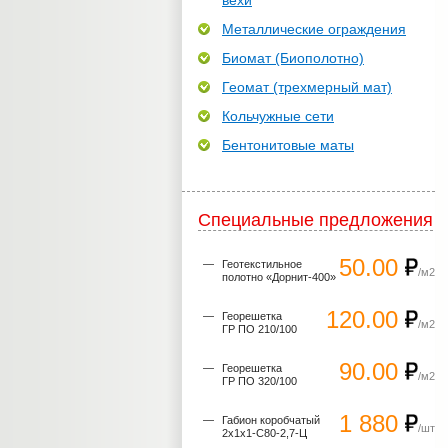
вехи
Металлические ограждения
Биомат (Биополотно)
Геомат (трехмерный мат)
Кольчужные сети
Бентонитовые маты
Специальные предложения
50.00
Геотекстильное
/м2
полотно «Дорнит-400»
120.00
Георешетка
/м2
ГР ПО 210/100
90.00
Георешетка
/м2
ГР ПО 320/100
1 880
Габион коробчатый
/шт
2х1х1-С80-2,7-Ц