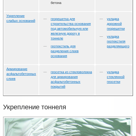
бетона
Укрепление
георешетка для
укладка
слабых оснований
строительства основания
дорожной
под автомобильную или
георешетки
железную дорогу в
укладка
тоннеле
геотекстиля
геотекстиль для
разделяющего
разделения слоев
основания
Армирование
геосетка из стекловолокна
укладка
асфальтобетонных
для армирования
стеклянной
слоев
асфальтобетонных
геосетки
покрытий
Укрепление тоннеля