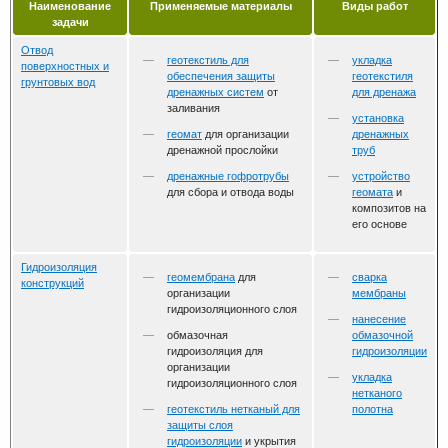
Наименование
Применяемые материалы
Виды работ
задачи
Отвод
геотекстиль для
укладка
поверхностных и
обеспечения защиты
геотекстиля
грунтовых вод
дренажных систем
от
для дренажа
заливания
установка
геомат
для организации
дренажных
дренажной прослойки
труб
дренажные гофротрубы
устройство
для сбора и отвода воды
геомата
и
композитов на
его основе
Гидроизоляция
геомембрана
для
сварка
конструкций
организации
мембраны
гидроизоляционного слоя
нанесение
обмазочная
обмазочной
гидроизоляция для
гидроизоляции
организации
укладка
гидроизоляционного слоя
нетканого
геотекстиль нетканый для
полотна
защиты слоя
гидроизоляции
и укрытия